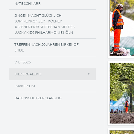
NATE SCHNARR
SINGEN MACHT GLÜCKLICH
SOMMERKONZERT KÖLNER
JUGENDCHOR ST STEPHAN MIT DEN
LUCKY KIDS PHILHARMONIE KÖLN
TREFFEN NACH 20 JAHREN BIRKENOF
ENDE
SYLT 2025
BILDERGALERIE
IMPRESSUM
DATENSCHUTZERKLÄRUNG