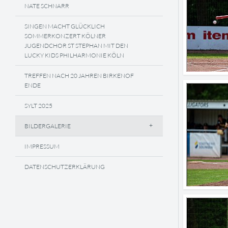
NATE SCHNARR
SINGEN MACHT GLÜCKLICH
SOMMERKONZERT KÖLNER
JUGENDCHOR ST STEPHAN MIT DEN
LUCKY KIDS PHILHARMONIE KÖLN
TREFFEN NACH 20 JAHREN BIRKENOF
ENDE
SYLT 2025
BILDERGALERIE
IMPRESSUM
DATENSCHUTZERKLÄRUNG