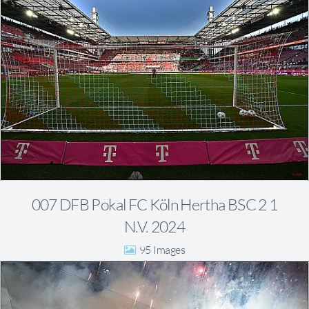
007 DFB Pokal FC Köln Hertha BSC 2 1
N.V. 2024
95