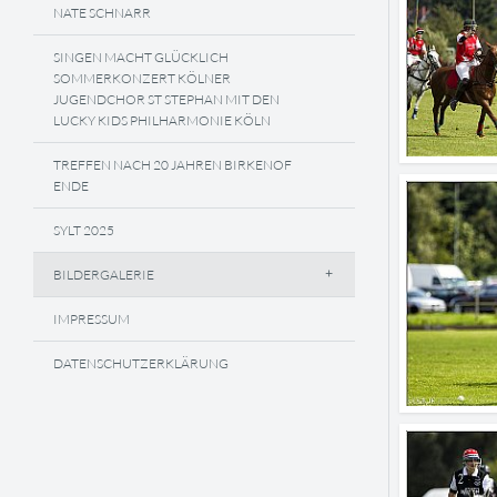
NATE SCHNARR
SINGEN MACHT GLÜCKLICH
SOMMERKONZERT KÖLNER
JUGENDCHOR ST STEPHAN MIT DEN
LUCKY KIDS PHILHARMONIE KÖLN
TREFFEN NACH 20 JAHREN BIRKENOF
ENDE
SYLT 2025
BILDERGALERIE
IMPRESSUM
DATENSCHUTZERKLÄRUNG