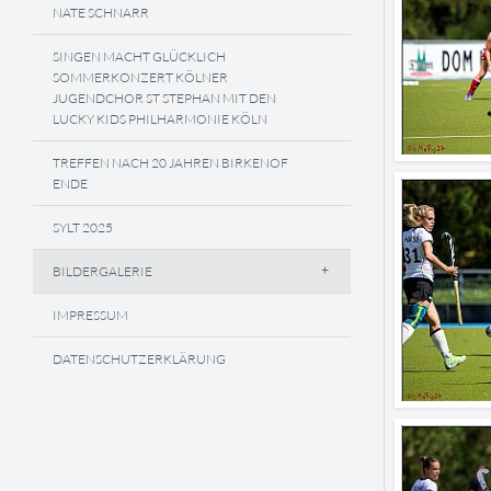
NATE SCHNARR
SINGEN MACHT GLÜCKLICH
SOMMERKONZERT KÖLNER
JUGENDCHOR ST STEPHAN MIT DEN
LUCKY KIDS PHILHARMONIE KÖLN
TREFFEN NACH 20 JAHREN BIRKENOF
ENDE
SYLT 2025
BILDERGALERIE
IMPRESSUM
DATENSCHUTZERKLÄRUNG