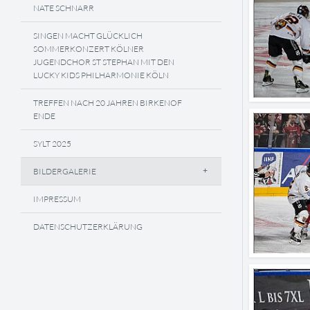
NATE SCHNARR
SINGEN MACHT GLÜCKLICH
SOMMERKONZERT KÖLNER
JUGENDCHOR ST STEPHAN MIT DEN
LUCKY KIDS PHILHARMONIE KÖLN
TREFFEN NACH 20 JAHREN BIRKENOF
ENDE
SYLT 2025
BILDERGALERIE
IMPRESSUM
DATENSCHUTZERKLÄRUNG