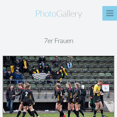
Photo
Gallery
7er Frauen