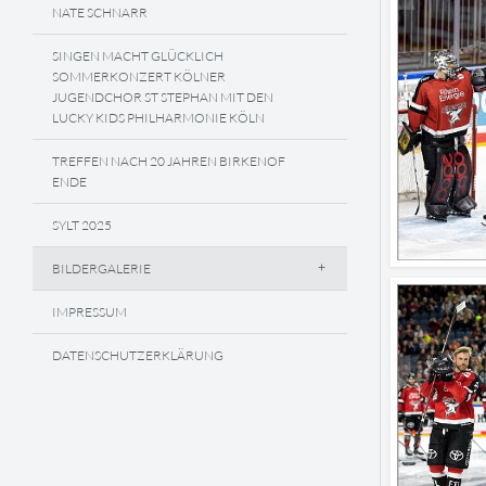
NATE SCHNARR
SINGEN MACHT GLÜCKLICH
SOMMERKONZERT KÖLNER
JUGENDCHOR ST STEPHAN MIT DEN
LUCKY KIDS PHILHARMONIE KÖLN
TREFFEN NACH 20 JAHREN BIRKENOF
ENDE
SYLT 2025
BILDERGALERIE
IMPRESSUM
DATENSCHUTZERKLÄRUNG