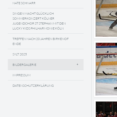
NATE SCHNARR
SINGEN MACHT GLÜCKLICH
SOMMERKONZERT KÖLNER
JUGENDCHOR ST STEPHAN MIT DEN
LUCKY KIDS PHILHARMONIE KÖLN
TREFFEN NACH 20 JAHREN BIRKENOF
ENDE
SYLT 2025
BILDERGALERIE
IMPRESSUM
DATENSCHUTZERKLÄRUNG