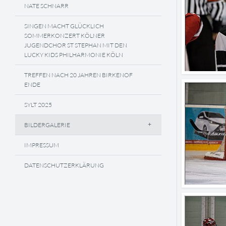
NATE SCHNARR
SINGEN MACHT GLÜCKLICH
SOMMERKONZERT KÖLNER
JUGENDCHOR ST STEPHAN MIT DEN
LUCKY KIDS PHILHARMONIE KÖLN
TREFFEN NACH 20 JAHREN BIRKENOF
ENDE
SYLT 2025
BILDERGALERIE
IMPRESSUM
DATENSCHUTZERKLÄRUNG