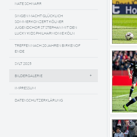
NATE SCHNARR
SINGEN MACHT GLÜCKLICH
SOMMERKONZERT KÖLNER
JUGENDCHOR ST STEPHAN MIT DEN
LUCKY KIDS PHILHARMONIE KÖLN
TREFFEN NACH 20 JAHREN BIRKENOF
ENDE
SYLT 2025
BILDERGALERIE
IMPRESSUM
DATENSCHUTZERKLÄRUNG