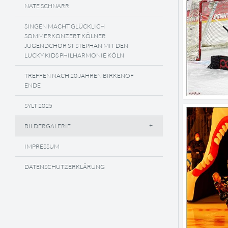
NATE SCHNARR
SINGEN MACHT GLÜCKLICH
SOMMERKONZERT KÖLNER
JUGENDCHOR ST STEPHAN MIT DEN
LUCKY KIDS PHILHARMONIE KÖLN
TREFFEN NACH 20 JAHREN BIRKENOF
ENDE
SYLT 2025
BILDERGALERIE
IMPRESSUM
DATENSCHUTZERKLÄRUNG