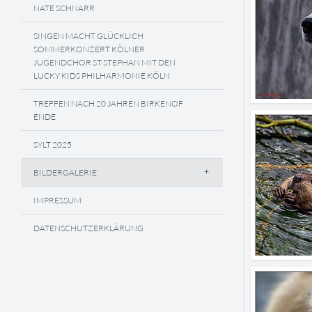
NATE SCHNARR
SINGEN MACHT GLÜCKLICH
SOMMERKONZERT KÖLNER
JUGENDCHOR ST STEPHAN MIT DEN
LUCKY KIDS PHILHARMONIE KÖLN
TREFFEN NACH 20 JAHREN BIRKENOF
ENDE
SYLT 2025
BILDERGALERIE
IMPRESSUM
DATENSCHUTZERKLÄRUNG