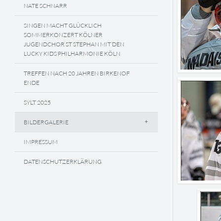
NATE SCHNARR
SINGEN MACHT GLÜCKLICH
SOMMERKONZERT KÖLNER
JUGENDCHOR ST STEPHAN MIT DEN
LUCKY KIDS PHILHARMONIE KÖLN
TREFFEN NACH 20 JAHREN BIRKENOF
ENDE
SYLT 2025
BILDERGALERIE
IMPRESSUM
DATENSCHUTZERKLÄRUNG