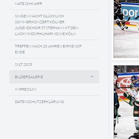
NATE SCHNARR
SINGEN MACHT GLÜCKLICH
SOMMERKONZERT KÖLNER
JUGENDCHOR ST STEPHAN MIT DEN
LUCKY KIDS PHILHARMONIE KÖLN
TREFFEN NACH 20 JAHREN BIRKENOF
ENDE
SYLT 2025
BILDERGALERIE
IMPRESSUM
DATENSCHUTZERKLÄRUNG