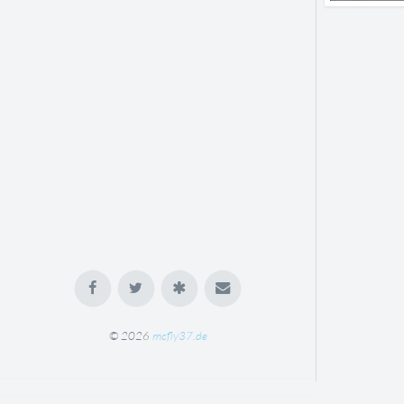
© 2026
mcfly37.de