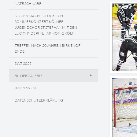
NATE SCHNARR
SINGEN MACHT GLÜCKLICH
SOMMERKONZERT KÖLNER
JUGENDCHOR ST STEPHAN MIT DEN
LUCKY KIDS PHILHARMONIE KÖLN
TREFFEN NACH 20 JAHREN BIRKENOF
ENDE
SYLT 2025
BILDERGALERIE
IMPRESSUM
DATENSCHUTZERKLÄRUNG